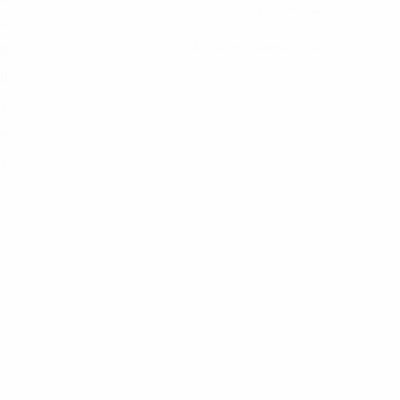
263 452 58
ال
direction@attayar.tn
ال
ال
وا
تع
وب
لل