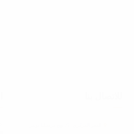
للاتصال بنا
ا
حز
المقر المركزي : 25 نهج مرسيليا تونس
ال