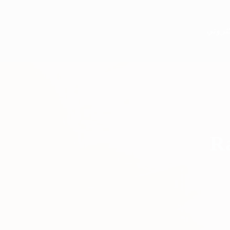
تروني
R