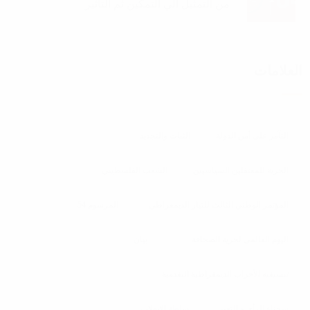
من التمثيل الي التمكين ثم التأثير
العلامات
التآمر على أمن الدولة
الثبات والتجديد
الحرية للمعتقلين السياسيين
الشعب الفلسطيني
المؤتمر الوطني الثالث للتيار الديمقراطي
المرسوم 54
اليوم العالمي لحرية الصحافة
بيان
تنسيقية الأحزاب الديمقراطية التقدمية
سجناء الرأي و التعبير
سلطة الانقلاب