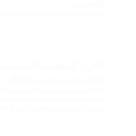
إدارة الحوار:
#امحمد_عطية
طالب قانون وناشط في التيار الديمقر
الحرية للمعتقلين السياسيين
#الحرية_للمعتقلين_السياسيين
ينظم الحزب الجمهوري وتنسيقية القوى الديمقراطية 
سابقا) قبالة مقر الحزب الجمهوري انطلاقا من الساعة 