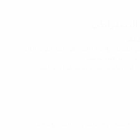
HOTEL AFRICA TUNIS , AFRICA HOTEL
ر الديمقراطي
مقراطي
يع الصديقات والأصدقاء المنخرطين بانعقاد المؤتمر الثالث
الثبات والتجديد
يلتئم حفل الافتتاح بنزل الأفريكا بالعاصمة يوم الجمعة 28 أفريل بداية من الساعة الثالثة ظهرا وتدور أشغال
ئحة الاقتصادية والاجتماعية ولائحة التقييم والمراجعات).