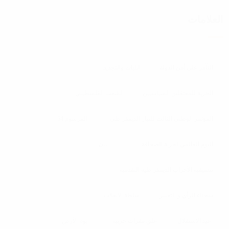
العلامات
التآمر على أمن الدولة
الثبات والتجديد
الحرية للمعتقلين السياسيين
الشعب الفلسطيني
المؤتمر الوطني الثالث للتيار الديمقراطي
المرسوم 54
اليوم العالمي لحرية الصحافة
بيان
تنسيقية الأحزاب الديمقراطية التقدمية
سجناء الرأي و التعبير
سلطة الانقلاب
عيد الاستقلال
غلق مقرات حزبية
يوم الأرض