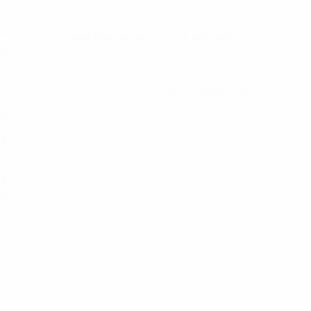
حز
المقر المركزي : 25 نهج مرسيليا تونس
ال
263 452 58
ال
direction@attayar.tn
ال
ال
وا
تع
وب
لل