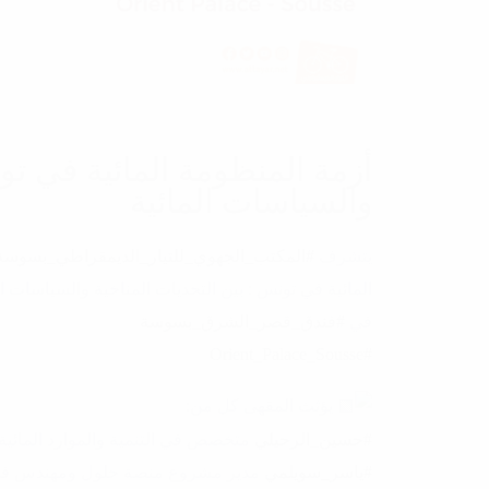
أزمة المنظومة المائية في تون
والسياسات المائية
يتشرف
#المكتب_الجهوي_للتيار_الديمقراطي_بسوسة
في
#فندق_قصر_الشرق_بسوسة
#Orient_Palace_Sousse
يؤثث المقهى كل من:
#حسين_الرحيلي
متخصص في التنمية والموارد المائية
#ياسر_سويلمي
مدير مشروع منصة حلول ومهندس في ا