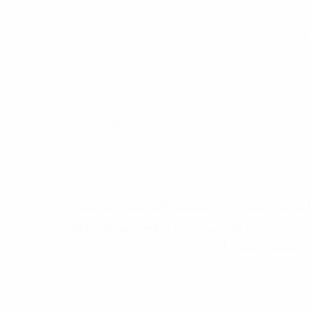
اطي
جريدة الموقف , جريدة الموقف
التقدمية بحضو عائلات المعتقلين السياسيين وشخصيات
وطنية مسامرة رمضانية وذلك يوم السبت 15 أفريل 2023 بساحة مية الجريبي (جريدة الموقف/ نهج ايف نوهال
التاسعة و النصف ليلا.