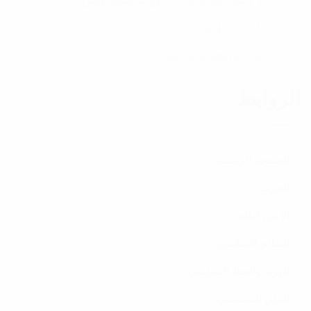
المقر المركزي : 25 نهج مرسيليا تونس
263 452 58
direction@attayar.tn
الروابط
الصفحة الرئيسية
الحزب
الأمين العام
النظام الأساسي
الهوية والخط السياسي
البيان التأسيسي