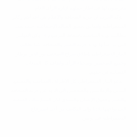
يتعرضون لها في إطار عملهم لإنارة الرأي العام.
– يؤكد الحزب أن حرية الصحافة والإعلام هي أحد أهم ركائز
الديمقراطية وأساس تحقيق العدالة الإجتماعية. حيث يجدد
مطالبته بهذه المناسبة باسقاط المرسوم 54 وكل القوانين
التي من شأنها تهديد حرية التعبير والصحافة. كما يطالب
التيار الديمقراطي بإطلاق سراح الصحفي نور الدين بوطار
وجميع الصحفيين وسجناء الرأي وإيقاف كل التتبعات
القضائية في حقهم.
– يدعو التيار الديمقراطي كل الأطراف السياسية والمجتمع
المدني والإعلاميين والصحفيين الى الذود عن حرية الصحافة
والتعبير وحقوق الإنسان والتصدي لكل الممارسات القمعية
التي تواجهها بلادنا وإلى التكاتف من أجل استرجاع
الديمقراطية في تونس.