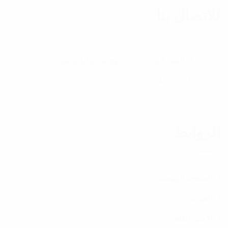
للاتصال بنا
المقر المركزي : 25 نهج مرسيليا تونس
263 452 58
direction@attayar.tn
الروابط
الصفحة الرئيسية
الحزب
الأمين العام