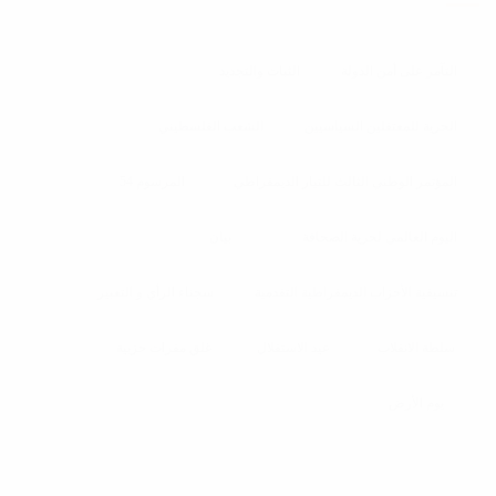
التآمر على أمن الدولة
الثبات والتجديد
الحرية للمعتقلين السياسيين
الشعب الفلسطيني
المؤتمر الوطني الثالث للتيار الديمقراطي
المرسوم 54
اليوم العالمي لحرية الصحافة
بيان
تنسيقية الأحزاب الديمقراطية التقدمية
سجناء الرأي و التعبير
سلطة الانقلاب
عيد الاستقلال
غلق مقرات حزبية
يوم الأرض