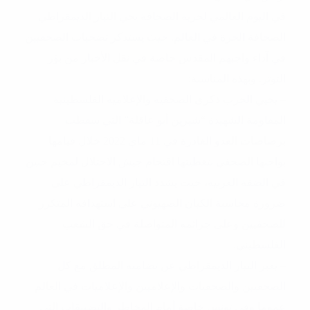
في اليوم العالمي لحرية الصحافة يحي التيار الديمقراطي
الصحافة الحرة في العالم. حيث يستذكر تضحيات الصحفيين
في آداء واجبهم المقدس خاصة في نقل الأخبار من بؤر
التوتر. وبهذه المناسبة:
– يحيي الحزب ذكرى الصحفية والإعلامية الفلسطينية
المقاومة الشهيدة “شيرين أبو عاقلة” التي سقطت
برصاصات العدو الغادرة في 11 ماي 2022 خلال قيامها
بواجبها الصحفي بتغطيتها اقتحام جيش الاحتلال لمخيم جنين
في الضفة الغربية، حيث يشدد التيار الديمقراطي على
ضرورة محاسبة الكيان الصهيوني على استهدافه المتكرر
للصحفيين وعلى جرائمه المتواصلة في حق الشعب
الفلسطيني.
– يعبر التيار الديمقراطي عن تضامنه المطلق مع كل
الصحفيين والصحفيات والإعلاميين والإعلاميات في العالم
عموما وفي تونس خاصة أمام المخاطر والتضييقات التي