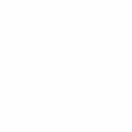
الشهرين، بتهم باطلة و دون قرائن أو تحقيق، لتواصل
هرسلة الأستاذ غازي الشواشي الذي يمثل يوم الثلاثاء 25
أفريل 2023 أمام قاضي التحقيق بالمحكمة الابتدائية بتونس،
بتهمة على معنى المرسوم 54 المكمم للأفواه، وجهتها له
وزيرة العدل التي أمعنت في تحريك النيابة العمومية ضد
معارضي الانقلاب.
أمام هذه الانحرافات المتواصلة، فإن التيار الديمقراطي:
– يجدد مساندته للأستاذ غازي الشواشي و لجميع المعتقلين
السياسيين و سجناء الرأي و التعبير.
– يدعو السيدات و السادة القضاة إلى عدم تطبيق المرسوم
عدد 54 لسنة 2022 لمخالفته لدستور 2014 و حتى لدستور
قيس سعيد الذي قده بنفسه ثم خرقه بإصدار هذا المرسوم.
يدعو كل القوى الديمقراطية والتقدمية لوقفة احتجاجية
أمام المحكمة الإبتدائية بتونس يوم الثلاثاء 25 أفريل على
الساعة العاشرة صباحا دفاعا على حرية الرأي و التعبير