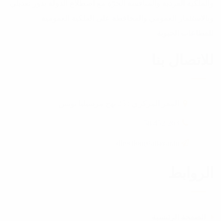
والملكية الفردية والمنافسة الحرّة مع اضطلاع الدولة بدور تعديلي
وبالاستثمار العمومي والمحافظة على الملكية العمومية
للقطاعات الحيوية
للاتصال بنا
المقر المركزي : 25 نهج مرسيليا تونس
263 452 58
direction@attayar.tn
الروابط
الصفحة الرئيسية