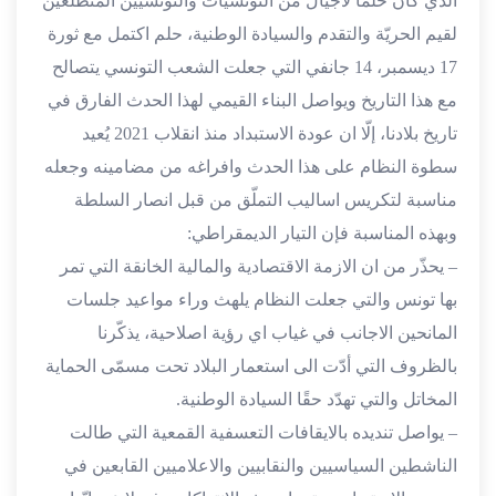
الذي كان حلما لاجيال من التونسيات والتونسيين المتطلّعين
لقيم الحريّة والتقدم والسيادة الوطنية، حلم اكتمل مع ثورة
17 ديسمبر، 14 جانفي التي جعلت الشعب التونسي يتصالح
مع هذا التاريخ ويواصل البناء القيمي لهذا الحدث الفارق في
تاريخ بلادنا، إلّا ان عودة الاستبداد منذ انقلاب 2021 يُعيد
سطوة النظام على هذا الحدث وافراغه من مضامينه وجعله
مناسبة لتكريس اساليب التملّق من قبل انصار السلطة
وبهذه المناسبة فإن التيار الديمقراطي:
– يحذّر من ان الازمة الاقتصادية والمالية الخانقة التي تمر
بها تونس والتي جعلت النظام يلهث وراء مواعيد جلسات
المانحين الاجانب في غياب اي رؤية اصلاحية، يذكّرنا
بالظروف التي أدّت الى استعمار البلاد تحت مسمّى الحماية
المخاتل والتي تهدّد حقًا السيادة الوطنية.
– يواصل تنديده بالايقافات التعسفية القمعية التي طالت
الناشطين السياسيين والنقابيين والاعلاميين القابعين في