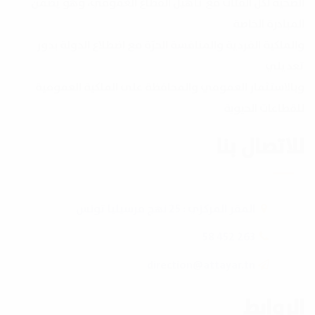
الصحية لكل الفئات مع تأهيل القطاع العمومي، وهو يضمن
المبادرة الخاصة
والملكية الفردية والمنافسة الحرّة مع اضطلاع الدولة بدور
تعديلي
وبالاستثمار العمومي والمحافظة على الملكية العمومية
للقطاعات الحيوية
للاتصال بنا
المقر المركزي : 25 نهج مرسيليا تونس
263 452 58
direction@attayar.tn
الروابط