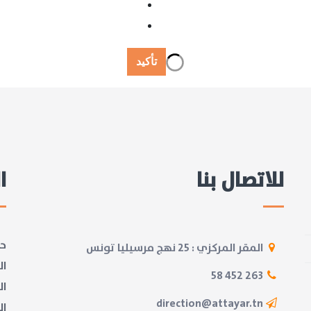
تأكيد
للاتصال بنا
ا
حز
المقر المركزي : 25 نهج مرسيليا تونس
ال
263 452 58
ال
direction@attayar.tn
ال