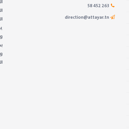
ال
263 452 58
ال
direction@attayar.tn
ال
يض
وا
بد
وب
ال