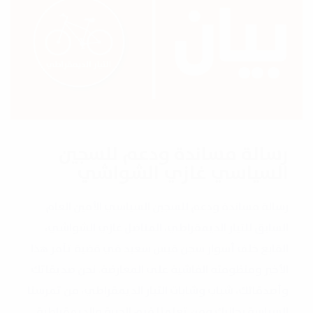
رسالة مساندة ودعم للسجين
السياسي غازي الشواشي
رسالة مساندة ودعم للسجين السياسي الأمين العام
السابق للتيار الديمقراطي، المناضل غازي الشواشي،
القابع خلف أسوار سجن قيس سعيد في قضية تآمر هذا
الأخير ومنظومته الفاشية على المعارضة. نحن صديقاتك
وأصدقائك، شباب وشابات التيار الديمقراطي، من تمرسنا
السياسة بجانبك ومن تعلمنا قيم الحرية والديمقراطية