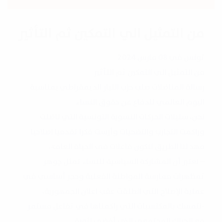
من التمثيل الي التمكين ثم التأثير
تونس في 08 مارس 2024
من التمثيل الي التمكين ثم التأثير
رسالة المناضلات صلب حزب التيار الديمقراطي بمناسبة
اليوم العالمي للدفاع عن حقوق النساء
نحن، سليلات الحركات النسوية التونسية التي ناضلت
وراكمت التجارب والتضحيات وأرست فكرا تقدميا اصلاحيا
مهد لنا الطريق لنكون فاعلات فی الحیاۃ العامۃ،
– نعتبر أن المشاركة السياسية للنساء تمثل جوهر
تمظهرات ممارسة المواطنة الفعلية وحجر أساسي في
عملية الإصلاح التي انطلقت عقب اعلان الجمهورية،
-نتمسك بالمكتسبات التي راكمناها في تفاعل مستمر
مع الحراك المجتمعي الذي أفضى لثورة