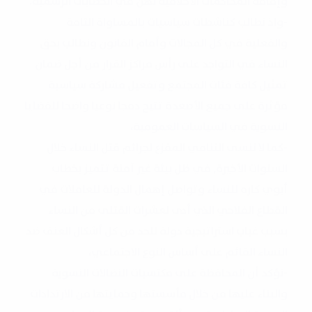
وإقامة المحاكمات الأخلاقية لهن في الخطابات الرسمية.
-واذ نطالب كناشطات سياسيات بالمساواة التامة
والفعلية في كل المجالات وأمام القانون ونطالب بحق
النساء في التواجد على رأس مراكز القرار من أجل ضمان
تمثيل كافة فئات المجتمع وتفعيل مشاركة سياسية
مؤثرة على جميع الأصعدة تتيح دمجا نوعيا واضحا للقضايا
النسوية في السياسات العمومية،
-كما لا ننسى التنامي المفزع لجرائم قتل النساء خلال
السنوات الأخيرة, في ظل بيئة غير آمنة تتميز بخطاب
أبوي كاره للنساء وتواصل إهمال الدولة للعاملات في
القطاع الفلاحي الذي أدى لعشرات القتلى من النساء
بسبب غياب استراتيجية دولة للحد من كل أشكال العنف ضد
النساء القائم على أساس النوع الاجتماعي،
-نؤكد أن المحافظة على مكتسبات النضالات النسوية
والبناء عليها من خلال مأسستها وحمايتها من الارتدادات