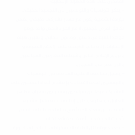
القائمين على هذه المهزلة الإنتخابية،
– يذكر التونسيات والتونسيين بأن التجسيد الحقيقي
للإرادة الشعبية يكون عبر مسار تشاركي حقيقي يضمن
تكافؤ الفرص للجميع، لا عبر انفراد شخص واحد بوضع
قواعد اللعبة من دستور وقانون انتخابي وتعيين هيئة
الإنتخابات، إلى جانب الهيمنة على الإعلام العمومي
وترويع الإعلام الخاص وشيطنة المعارضين السياسيين
والزج بهم في السجون،
– يسجل مقاطعة الاغلبية الساحقة من التونسيات
والتونسيين لهذه الانتخابات بإحتشام أعداد المقبلين على
المشاركة فيها من مترشحين ومقترعين وبغياب مظاهر
التداول حولها وهو دليل إضافي على فشل مشروع
السيد قيس سعيّد الذي أصبح قائما حصريّا على الفرض
بأدوات الدولة دون أي قاعدة شعبيّة له،
– يجدد دعوته لكل الطيف الديمقراطي بالبلاد إلى ضرورة