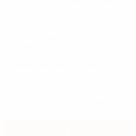
بناتها وابنائها الذين يحرصون، حقّا، على تطوير
مكتسابتها و تنمية اقتصادها و تحقيق الرفاه الاجتماعي
و على دعم صورتها في العالم.
يهيب في هذه المناسبة بكل أبناء و بنات شعبنا، مهما
كانت مواقعهم، للتمسّك بمعاني الوطنية والاستلهام
من روح التضحية في شهداء ثورتنا من أجل مواصلة
الطريق نحو الانعتاق وتكريس قيم العيش المشترك
والعمل على إخراج بلادنا من المأزق الاقتصادي والتنموي
والتردّي الاجتماعي غير المسبوق الذي سقطت فيه بعد
الانقلاب، وعدم الخضوع لسياسة تكميم الأفواه التي
ينتهجها نظام قيس سعيّد من أجل الانفراد بالسلطة في
غياب أيّة حلول يقدّمها