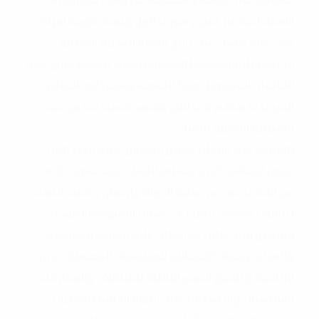
الاستبدادية عبر تعيين صوري لأول رئيسة حكومة امرأة.
هي فترة ظلماء في تاريخ الدولة المدنية الحداثية
الديمقراطية،استهلها المنقلب بإقصاء نظام الاقتراع على
القائمات المشروط بمبدأ التناصف واستبداله بالنظام
الفردي ما ساهم في انتاج مشهد ضعیف جدا من حیث
التمثيلية الفعلية للنساء.
بالاضافة الي إسقاط الفصل الخامس سيئ الذكر الذي
قوض المكاسب التي حققتها النساء طيلة عقود، خاصة
مع التخلي فيه عن مدنية الدولة وارتهان وضعية النساء
لتأويلات واضعه، ناهيك عن حملات التشويه والهرسلة
والتنكيل التي طالت الناشطات على الساحة السياسية
والمدنية وحملة الاعتقالات للمنافسات المحتملات على
الرئاسية وتلفيق التهم الباطلة للمناضلات والمعارضات
السياسيات،والاعتداءات على الحياة الخاصة للقاضيات