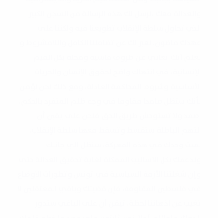
والعدالة معك ،نرسل لك هذه الرسالة من السجن الكبير
الذي تحاول سلطة الإنقلاب تطويعنا فيه ولكننا على
عهدك ماضون. نعبر لك عن تضامننا الكامل واللامشروط و
نعلم أنك تعاني من ظروف قاسية ومخلة بكل القيم
الإنسانية، في انتهاك واضح لحقوق الإنسان والحريات
الأساسية وشروط المحاكمة العادلة، ومع ذلك نحن نؤمن
بأنك ستظل صامدا مقاوما في وجه ظلم المتفرد بالحكم.
اصمد ولا تستوحش طريق الحق فنحن على يقين أن
التهم الباطلة ستقسط وتسقط معها سلطة الإنقلاب.
لست وحدك في هذه المعركة، سنظل الي جانبك
وندعمك بكل الأساليب الممكنة لغاية تحقيق العدالة حتى
وإن شغلتنا الأزمة السياسية في تونس وتطورات الاوضاع
في فلسطين المقاومة، فإن قضيتك وباقي المعتقلين لا
تغيب عن اذهاننا لحظة. تيقن أن على الباغي ستدور
الدوائر عاجلا ام آجلا. نحن ثابتون على عهد ما خطه قلمك