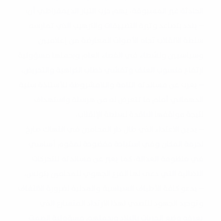
الحادثة غير المسبوقة، يهم حزب التيار الديمقراطي أن:
– يندد بتصاعد وتيرة التضييقات والترهيب الذي تمارسه
سلطة الانقلاب تجاه الأصوات المعارضة من إعلاميين
وسياسيين ونشطاء في الفضاء العام ويحملها مسؤولية
ارتفاع منسوب العنف وتفشي خطاب الكراهية والتحريض،
– يعرب عن مساندته التامة واللامشروطة للأستاذة سنية
الدهماني أمام ما تتعرض له من هرسلة واستهداف
نتيجة مواقفها الناقدة لسلطة الإنقلاب،
– يدين الاعتداء الذي طال دار المحامين في انتهاك صارخ
لحرمة المكان وفي استباحة مفضوحة لمقوم أساسي
في منظومة العدالة، كما يعبر عن مساندته للتحركات
النضالية التي دعى لها الفرع الجهوي للمحامين بتونس،
– يدعو كافة الأطياف السياسية والمدنية لضرورة الالتفاف
وتوحيد الجهود للتصدي لهذا الارتداد المتسارع الذي
يعرفه وضع الحريات بالبلاد ويحملهم مسؤولية الصمت