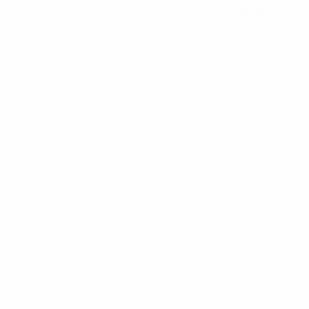
التونسي
بيان
تونس في 15 جانفي 2024
اجتمع المكتب السياسي للتيار الديمقراطي إثر وقفة
شارك فيها الحزب في العاصمة في 14 جانفي 2024 لإحياء
الذكرى الثالثة عشر لثورة الشعب التونسي. وإذ يعتبر هذا
التاريخ لحظة فارقة انتصر فيها التونسيات والتونسيين
لكرامتهم وتوّجوا فيها مسيرة طويلة من نضالاتهم من
أجل الحريّة، وكانوا فيها أوفياء لدماء شهدائهم منذ
انطلاق الشرارة الاولى التي زعزعت نظام الاستبداد في 17
ديسمبر 2010 وتوسّعت ارتداداتها في المنطقة والعالم
لتؤكّد على هشاشة انظمة التخلّف والانغلاق في
مواجهة الشعوب الحيّة والواعية‘ فإنّ المكتب السياسي
للتيار الديمقراطي: