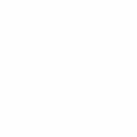
يذكّر بوعيه بالإخفاقات التي واجهتها الثورة التونسية
في مرحلة أولى على المستوى الاقتصادي والاجتماعي،
ويؤكّد أنّ انقلاب 25 جويلية 2021 ليس إلاّ محاولة فاشلة
للإجهاز على ثورة شعبنا بهدم كل مكتسباتها في المجال
الحقوقي والتشريعي والسياسي والمؤسساتي بل
وحتّى في المستوى الرمزي، و أن إغفال الاحتفاء بهذه
الذكرى من طرف النظام سواء في 17 ديسمبر أو 14
جانفي دليل واضح على نيّة تصفيّة الثورة التونسية
والارتداد بتونس نهائيا الى حضيرة الاستبداد.
يعبّر، وهو يُحَيي النضالات المتواصلة للشعب التونسي
وخاصة منهم القيادات السياسية المعتقلة وعلى رأسها
الامين العام السابق للحزب الاستاذ غازي الشواشي، عن
عمق إيمانه بأن مسار ثورتنا متواصل ما تواصل الحلم
بتونس متقدمة، عادلة، قوية ومنفتحة على العالم
وعلى محيطها العربي والافريقي، بإدارة الكفاءات من