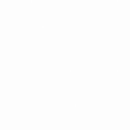
الرجعية السلطوية، مسألة حيوية وضرورية لإرساء
الديمقراطية وليس من قبيل الترف السياسي أو الوجاهة
وأن التمكين السياسي والاقتصادي للنساء ينعكس
مباشرة على الأوضاع الاجتماعية والاقتصادية والسياسية
للدولة،
-نعتبر أن التعجيل في وضع خارطة طريق من أجل تفعيل
مشاركة النساء مسألة ملحة في ظل غياب رؤية سياسية
متكاملة كلية جامعة تتعامل مع كافة جوانب قضية
المساواة وفي سياق سياسي يتميز بتقييد الفضاء العام
وغلقه على الجميع دون استثناء،
تحية منا لمناضلات الحركات النسوية السياسية
والاجتماعية ، قادات التغيير
تحية للكفوف العارية، للنساء العاملات بالقطاع الفلاحي،
الصناعيات، العاملات بالمنازل وكل الكادحات،
إلى روح مية الجريبي، أحلام بالحاج، لينا بن مهني ، ريم