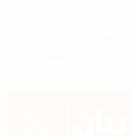
الحمروني وغيرهن الكثيرات ..،
إلى أرواح ضحايا جرائم قتل النساء أينما كن،
تحية للنساء من أفارقة جنوب الصحراء الباحثات عن الحياة ،
للفلسطينيات والسودانيات المرابطات في نضالاتهن ضد
القمع والاحتلال وكل نساء العالم الشامخات في وجه
الاستبداد والرجعية،
تحية لنساء تونس المدنية الديمقراطية الحداثية