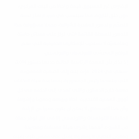
الإقتراض غير المسبوق قيمة وآجالا من البنك المركزي،
دون خلق للثروة، مما سيتسبب في مزيد ارتفاع نسبة
التضخّم وتدهور المقدرة الشرائية، محملا مسؤولية هذا
التدهور للسلطة القائمة التي تركز على مسائل جانبيّة
وهامشيّة لا تستجيب للإشكاليات الحقيقية التي تهم
الواقع المعيشي للتونسيات والتونسيين.
إذ يذكر بأن العهدة الرئاسية الحالية حددها دستور 2014،
تنتهي في 2024، فإنه ينبه إلى الضبابية المقصودة
التي ينتهجها رئيس الجمهورية، بمساعدة هيئة انتخابات
معينة خارج الدستور، والتي تهدف إلى تحكمه في كل
أوراق العملية الانتخابية، آجالا ورزنامة وقانونا وإشرافا،
وأن هذا الاستحقاق لا يمكن ان يكون معبرا عن الإرادة
الحقيقية للتونسيات والتونسيين إلا في ظل توفر جملة
من الشروط أهمها إشراف هيئة مستقلة ومحايدة
وقانون انتخابي لا يصاغ ولا يعدل على مقاس طرف بعينه