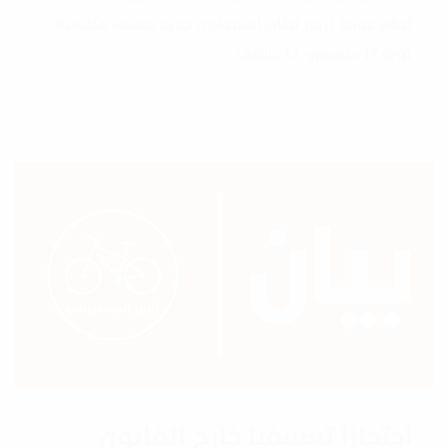
أمام عودة تركيز نظام استبدادي جديد ينسف مكتسبات
ثورة 17 ديسمبر- 14 جانفي
احتجازا تعسفيا خارج القانون