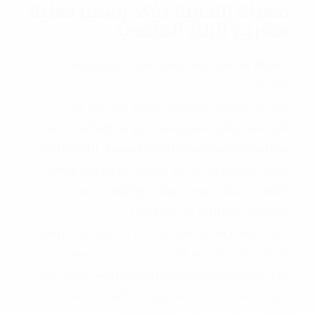
مهزلة إنتخابية تؤكد رسميا نهاية
مشروع البناء القاعدي
“مهزلة إنتخابية تؤكد رسميا نهاية مشروع البناء
القاعدي”
تابع حزب التيار الديمقراطي البارحة على غرار جل
التونسيات والتونسيين إنعقاد دور ثان لإنتخابات محلية
قيل أنها تكريس حقيقي للإرادة الشعبية، إنتخابات لاحت
علامات فشلها منذ أن تم التبشير بها من قبل سلطة
الإنقلاب، وتجلت اليوم بالوقائع والأرقام، وبهذه
المناسبة يهم التيار الديمقراطي أن:
– يندد بإهدار المال العام الذي تم تخصيصه من ميزانية
الدولة لتنفيذ مشروع شخصي للسيد قيس سعيد في
ظرف إقتصادي وإجتماعي متأزم لم تشهده البلاد منذ
عقود محملا في ذلك المسؤولية لرأس السلطة ولكل