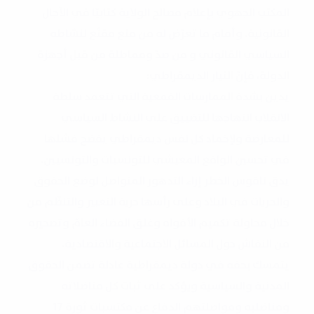
المكتب الجهوي بإعلام مصالح الولاية كتابيّا في الآجال
القانونية. ‎وأمام ما تعرّض له من منع مقنّع لنشاطه
السياسي القانوني و من صدّ ومماطلة من قبل أجهزة
الدولة، فإنّ التيار الديمقراطي: ‎
يدين بشدة الممارسات القمعية التي تتعمد سلطة
الانقلاب انتهاجها للتضييق على النشاط السياسي
للمعارضة ولإخماد كل نفس ديمقراطي يفضح فشلها
في تحسين الواقع المعيشي للتونسيات والتونسيين. ‎
يدق ناقوس الخطر إزاء التدهور المتواصل لوضع الحقوق
والحريات في البلاد وعلى رأسها حرية التعبير والتنظّم من
خلال محاولة تكميم الأفواه وغلق الفضاء العامّ وتصحيره
من النقاش حول المسائل الاجتماعية والاقتصادية.
يتمسك بحقه في دولة ديمقراطية عادلة تضمن الحقوق
المدنية والسياسية ويؤكد على ثبات كل مناضلاته
ومناضليه ومواصلتهم الدفاع عن مكتسبات ثورة 17