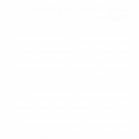
سلطة الانقلاب تمنع النشاط
السياسي
تبعا لبرمجته لندوة تحت عنوان ” الصناديق الاجتماعية بين
الواقع والمنشود” والتي كان من المزمع أن تعقد يوم
السبت 3 فيفري 2024 بأحد النزل بجهة سوسة، تفاجئ
المكتب الجهوي لحزب التيّار الديمقراطي بسوسة عشيّة
يوم الجمعة 2 فيفري 2024 بالتنبيه على القائمين على
النزل من قبل الجهات الأمنية بعدم السماح بنشاط الحزب
الا بعد الاستظهار بترخيص كتابي من الولاية. ‎وإذ يذكّر
التيّار الديمقراطي بأنّ الفصلين الأوّل والثاني من القانون
عدد 4 لسنة 1969 المتعلّق بالاجتماعات العامّة والمواكب
والاستعراضات والمظاهرات والتجمهر ينصّ صراحة على أنّ
الاجتماعات العامّة حرّة، تستوجب فقط الاعلام بها في
الآجال القانونية، دون اشتراط ترخيص مسبق، فقد قام