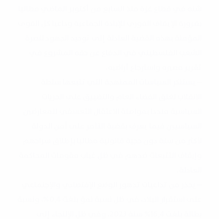
شنه في قطاع غزة منذ السابع من أكتوبر الماضي مطالبا
بضرورة الإيقاف الفوري للإبادة الجماعية وداعيا كل القوى
المؤمنة بهذه القضية العادلة إلى توحيد الجهود لنصرة
الشعب الفلسطيني في الدفاع عن حقه المشروع في
تقرير مصيره واسترجاع أراضيه.
– يستنكر السياسات الممنهجة التي تتبعها سلطة
الانقلاب لغلق الفضاء العام والتضييق على الحريات
السياسية منددا بمواصلة الاعتقال التعسفي للمعارضين
السياسيين فيما يعرف بقضية التآمر على أمن الدولة
لأكثر من سنة دون حجية قانونية مطالبا بإطلاق سراحهم
وإيقاف التتبعات ضدهم في ظل غياب مقومات المحاكمة
العادلة.
– يحذر من تداعيات تدهور الوضع الإقتصادي والإجتماعي
على استقرار البلاد، في ظل نسبة نموّ بلغت 0,4%، ونسبة
بطالة بلغت 16,4% سنة 2023، وفي ظل الإلتجاء إلى