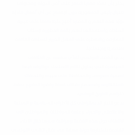
يذكّر بأن تعدّد قضايا التآمر على أمن الدولة ومحاولات
اغتيال رئيس الجمهورية دون الإفصاح عن أي أفعال ماديّة
تؤيّد هذه التهم و القضايا أصبح دليلا دامغا على عبثيّة
السلطة واستعمالها لتهم بالغة الخطورة لإسكات
المعارضة والتغطية على الفشل الذريع للسلطة القائمة
اقتصاديّا واجتماعيّا.
يدعو القضاء التونسي للنأي بنفسه عن الخلافات
السياسية التي يحاول نظام الاستبداد توظيفه فيها
لتصفية خصومه، والمحافظة على هيبته والتمسّك
باستقلاليته واستحضار نضالات قضاة رفضوا الخضوع يحفظ
ذكراهم التاريخ الوطني.
يدعو التيار الديمقراطي كلّ الأطراف السياسية و المدنية
والاعلاميّين والخبراء وعامة المواطنات والمواطنين الى
الالتفاف حول هذه القضية ومراقبة سيرها خلال الايام
القادمة باعتبارها جولة مهمّة في نضال الشعب التونسي