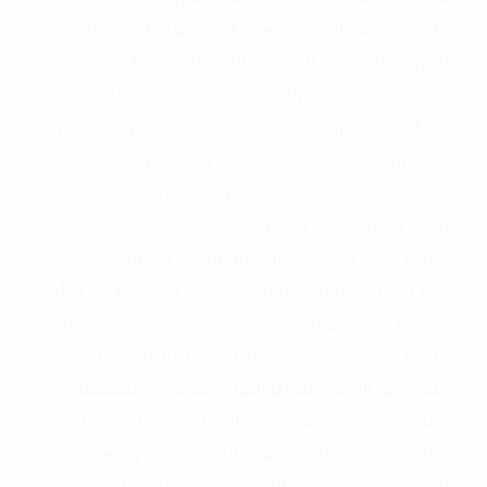
17ديسمبر-14جانفي والتي شاركنا فيها بطرق مختلفة
لتفرز بفضل نضالات النسويات الناشطات في الساحة
السياسية الحقوقية والمدنية لفرض التناصف على
القاٸمات المترشحة للاستحقاقات الانتخابية والذي مثل
نقطة البداية نحو تفعيل مشاركة النساء من خلال تجاوز
عديد المطبات سواء بفعل اختلال النظام السياسي او
بفعل تأثيرات عقود من الركود،
وعلى الرغم من الضمانات التي وفرها دستور 2014 من
حيث تمثيلية النساء ومشاركتهن في الحياة العامة الا أن
فترة ما بعد 25 جويلية تعتبر انتكاسة، عنوانها الأكبر غياب
الرؤى الواضحة والاستراتيجيات العملية الهادفة لتمكين
النساء من الوصول لمراكز القرار، ونسف كل المكتسبات
والمنجزات في علاقة بحقوق النساء في ظل حكم رئيس
محافظ يستغل يافطة تمكين المرأة كمجرد واجهة
للتغطية على فشله و التخفيف من وطأة ممارساته