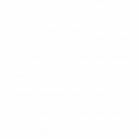
التيار الديمقراطي:
– يعبّر عن مساندته المطلقة لسجين الجدارية الشاب رشاد
طمبورة الذي “خط على الجدران”، و عن مساندته لكلّ
الأصوات الحرّة التي تلاحَق بسبب تشبّثها بحقها في
التعبير و النقد و إبداء الرأي.
– يدين بشدة تعدّي سلطة الانقلاب على حرية التعبير
واستعمال قوانين قروسطية بائدة و وضع قوانين جديدة
تضيّق على الحرّيات لغاية تصفية الخصوم السياسيين و
التضييق على كل صوت ناقد وكل رأي مخالف والزجّ بهم
في السجون.
– يدعو كل الطيف الديمقراطي لضرورة النضال و الضغط
حتى إلغاء العمل بهذه القوانين الاستبدادية، كما يدعو
كل مكونات الشعب التونسي للذود عن أهم مكسب من
مكتسبات الثورة وهي حرية التعبير.
– يدعو القضاة الشرفاء إلى تحمّل مسؤليّاتهم التاريخية