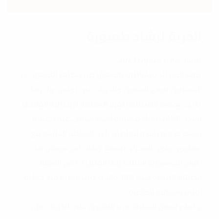
الحرية لرشاد طمبورة
تونس في 1 فيفري 2024،
يتابع التيار الديمقراطي بانشغال كبير مظاهر التدهور غير
المسبوق لوضع الحقوق والحريات في تونس، وآخرها
تأييد محكمة الاستئناف لقرار المحكمة الإبتدائية القاضي
بسجن الطالب رشاد طمبورة لمدّة سنتين، على خلفيّة
رسمه جداريّة ناقدة لتعاطي رأس السلطة القائمة مع
مهاجري جنوب الصحراء، بتهمة ارتكاب أمر موحش ضدّ
رئيس الجمهورية استنادا إلى الفصل 67 من المجلة
الجزائية الصادرة سنة 1913، والذي كانت الغاية منه حماية
الباي والعائلة الحاكمة.
و أمام امعان السلطة في التضييق على الحرّيات، فإن