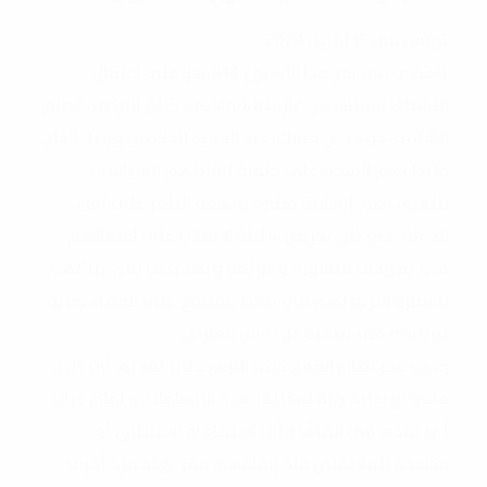
تونس في 15 أفريل 2024
تنقضي في بحر هذا الأسبوع 14 شهرا على اعتقال
النشطاء السياسيين غازي الشواشي، خيام التركي، عصام
الشابي، جوهر بن مبارك، عبد الحميد الجلاصي ورضا بالحاج،
وايداعهم السجن على خلفية نشاطهم السياسي
بتلفيق تهم إرهابية خطيرة وتهمة التآمر على أمن
الدولة، في ظل تحريض سلطة الانقلاب على اعتقالهم
في تصريحات منشورة وموثّقة وتهديدها لمن ييبرّئهم
باعتباره شريكا لهم في ضغط مفضوح على القضاء بغاية
توظيفه في تصفية كل نفس معارض.
وحيث عجز نظام القمع حتى اليوم على تقديم أيّ دليل
ماديّ او بداية حجّة لمختلف هذه الاتهامات، و امام غياب
أي تقدّم في الملفّ وأي استماع او استنطاق أو
مكافحة للمعتقلين منذ إيقافهم ممّا يؤكّد مرّة أخرى