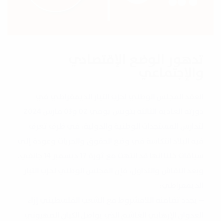
تدهور الوضع الإقتصادي
والإجتماعي
انعقد المجلس الوطني لحزب التيار الديمقراطي في
دورته العادية الثالثة بتونس يومي 02 و03 مارس 2024
لتدارس المستجدات الوطنية والدولية، في ظرف تعرف
فيه البلاد انتكاسة في وضع الحقوق والحريات وعودة إلى
سياقات خلنا انها قد انتهت مع ثورة 17 ديسمبر 14 جانفي.
وبعد النقاش والتداول، فإن المجلس الوطني لحزب التيار
الديمقراطي:
– يجدد تضامنه اللامشروط مع الشعب الفلسطيني إزاء
العدوان الإرهابي الغاشم الذي يواصل الكيان الصهيوني