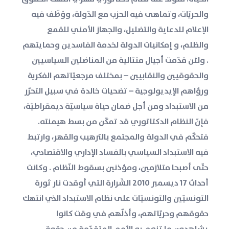
والحريّات، وتماهى فيه الحزب مع الدّولة، ووُظّف فيه
الإعلام للدعاية والتضليل، والجهاز الأمني للقمع
والظلم، و إمكانيات الدولة لخدمة الفاسدين وحمايتهم
. ولئن قدّمت أجيال متتالية من المناضلين السياسيين
والحقوقيين والنقابيين – بمختلف مرجعيّاتهم الفكرية
ورؤاهم الإيديولوجية – تضحيات خالدة في سبيل التحرّر
من الاستبداد ومن أجل ضمان حياة سياسيّة ديمقراطيّة،
فإنّ النظام الدكتاتوري قد تمكّن من بسط هيمنته.
فتحكّم في الدولة والمجتمع بالترهيب والقهر، وارتبط
فيه الاستبداد السياسي بالفساد الإداري والاقتصادي،
حتّى أصبحا متلازمين، ومؤذنين بسقوط النّظام . وكانت
أحداث 17 ديسمبر 2010 الشّرارة التي أوقدت نار ثورة
التونسيّين والتونسيّات على نظام الاستبداد الذي انتهك
حقوقهم وحريّاتهم، وأذلّهم في وقت كانوا
يشاهدون ما تنعم به الأمم المتقدّمة من حقوق