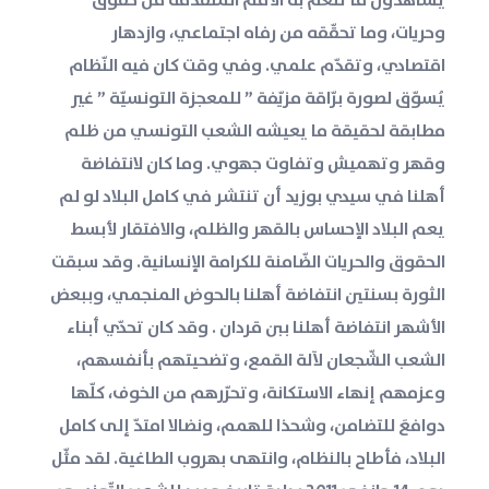
وحريات، وما تحقّقه من رفاه اجتماعي، وازدهار
اقتصادي، وتقدّم علمي. وفي وقت كان فيه النّظام
يُسوّق لصورة برّاقة مزيّفة ” للمعجزة التونسيّة ” غير
مطابقة لحقيقة ما يعيشه الشعب التونسي من ظلم
وقهر وتهميش وتفاوت جهوي. وما كان لانتفاضة
أهلنا في سيدي بوزيد أن تنتشر في كامل البلاد لو لم
يعم البلاد الإحساس بالقهر والظلم، والافتقار لأبسط
الحقوق والحريات الضّامنة للكرامة الإنسانية. وقد سبقت
الثورة بسنتين انتفاضة أهلنا بالحوض المنجمي، وببعض
الأشهر انتفاضة أهلنا ببن قردان . وقد كان تحدّي أبناء
الشعب الشّجعان لآلة القمع، وتضحيتهم بأنفسهم،
وعزمهم إنهاء الاستكانة، وتحرّرهم من الخوف، كلّها
دوافعَ للتضامن، وشحذا للهمم، ونضالا امتدّ إلى كامل
البلاد، فأطاح بالنظام، وانتهى بهروب الطاغية. لقد مثّل