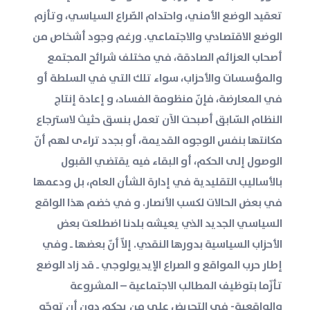
تعقيد الوضع الأمني، واحتدام الصّراع السياسي، وتأزم
الوضع الاقتصادي والاجتماعي. ورغم وجود أشخاص من
أصحاب العزائم الصادقة، في مختلف شرائح المجتمع
والمؤسسات والأحزاب، سواء تلك التي في السلطة أو
في المعارضة، فإنّ منظومة الفساد، و إعادة إنتاج
النظام السّابق أصبحت الآن تعمل بنسق حثيث لاسترجاع
مكانتها بنفس الوجوه القديمة، أو بجدد تراءى لهم أنّ
الوصول إلى الحكم، أو البقاء فيه يقتضي القبول
بالأساليب التقليدية في إدارة الشأن العام، بل ودعمها
في بعض الحالات لكسب الأنصار. و في خضم هذا الواقع
السياسي الجديد الذي يعيشه بلدنا اضطلعت بعض
الأحزاب السياسية بدورها النقدي. إلاّ أنّ بعضها ــ وفي
إطار حرب المواقع و الصراع الإيديولوجي ــ قد زاد الوضع
تأزّما بتوظيف المطالب الاجتماعية – المشروعة
والواقعية- في التحريض على من يحكم دون أن توجّه