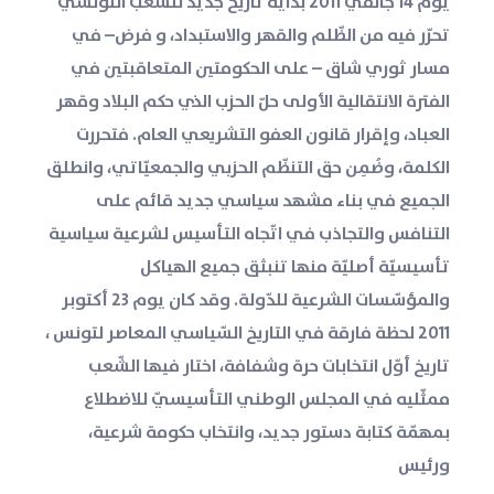
يوم 14 جانفي 2011 بداية تاريخ جديد للشعب التّونسي
تحرّر فيه من الظّلم والقهر والاستبداد، و فرض– في
مسار ثوري شاق – على الحكومتين المتعاقبتين في
الفترة الانتقالية الأولى حلّ الحزب الذي حكم البلاد وقهر
العباد، وإقرار قانون العفو التشريعي العام. فتحررت
الكلمة، وضُمِن حق التنظّم الحزبي والجمعيّاتي، وانطلق
الجميع في بناء مشهد سياسي جديد قائم على
التنافس والتجاذب في اتّجاه التأسيس لشرعية سياسية
تأسيسيّة أصليّة منها تنبثق جميع الهياكل
والمؤسّسات الشرعية للدّولة. وقد كان يوم 23 أكتوبر
2011 لحظة فارقة في التاريخ السّياسي المعاصر لتونس ،
تاريخ أوّل انتخابات حرة وشفافة، اختار فيها الشّعب
ممثّليه في المجلس الوطني التأسيسيّ للاضطلاع
بمهمّة كتابة دستور جديد، وانتخاب حكومة شرعية،
ورئيس