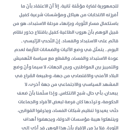
للجمهورية لفترة مؤقّتة ثانية. إلاّ أنّ الاعتقاد بأنّ ما
أفرزته الانتخابات من هياكل ومؤسّسات شرعية كفيل
باستكمال مسار الثّورة، وبإنهاء مرحلة الاستبداد، هو من
قبيل الوهم بأنّ هروب الطاغية كفيل باقتلاع جذور نظام
قائم على الاستبداد والفساد. إنّ التّحدي الرّئيسي ــ
اليوم ــ يتمثّل في وضع الآليات والضمانات اللاّزمة لعدم
عودة الاستبداد والفساد، والقطع مع سياسة التّهميش
والتمييز بين المواطنين، وبين الجهات، لا سيما وأنّ وضع
البلاد الأمني والاقتصادي من جهة، وطبيعة الصّراع في
المشهد السياسي والاجتماعي من جهة أخرى، لا
يبعدان، بأي حال، شبح الانتكاس. وإذا سلّمنا بأنّ ضعف
الحكومة، وتردّدها كان فرصة لبعض الأفراد والجماعات
حتّى يعيدوا تنظيم شبكات الفساد، ويخرقوا القوانين،
وينتهكوا هيبة مؤسسات الدولة، ويجهضوا أهداف
الثورة. فلا بدّ من الإقرار بأنّ هذا الوهن قد أدّى إلى