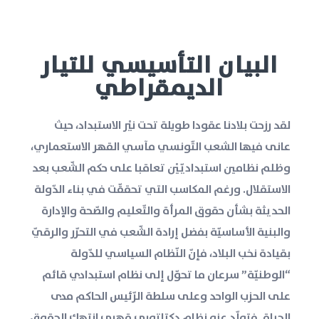
البيان التأسيسي للتيار
الديمقراطي
لقد رزحت بلادنا عقودا طويلة تحت نيْر الاستبداد، حيث
عانى فيها الشعب التّونسي مآسي القهر الاستعماري،
وظلم نظامين استبداديّيْن تعاقبا على حكم الشّعب بعد
الاستقلال. ورغم المكاسب التي تحققّت في بناء الدّولة
الحديثة بشأن حقوق المرأة والتّعليم والصّحة والإدارة
والبنية الأساسيّة بفضل إرادة الشّعب في التحرّر والرقيّ
بقيادة نخب البلاد، فإنّ النّظام السياسي للدّولة
“الوطنيّة” سرعان ما تحوّل إلى نظام استبدادي قائم
على الحزب الواحد وعلى سلطة الرّئيس الحاكم مدى
الحياة. فتولّد عنه نظام دكتاتوري قهري انتهك الحقوق