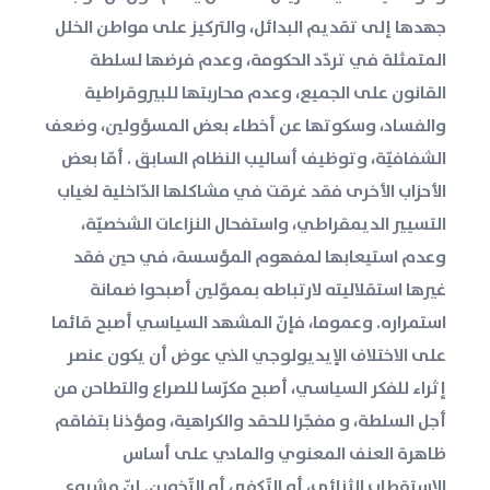
جهدها إلى تقديم البدائل، والتركيز على مواطن الخلل
المتمثلة في تردّد الحكومة، وعدم فرضها لسلطة
القانون على الجميع، وعدم محاربتها للبيروقراطية
والفساد، وسكوتها عن أخطاء بعض المسؤولين، وضعف
الشفافيّة، وتوظيف أساليب النظام السابق . أمّا بعض
الأحزاب الأخرى فقد غرقت في مشاكلها الدّاخلية لغياب
التسيير الديمقراطي، واستفحال النزاعات الشخصيّة،
وعدم استيعابها لمفهوم المؤسسة، في حين فقد
غيرها استقلاليته لارتباطه بمموّلين أصبحوا ضمانة
استمراره. وعموما، فإنّ المشهد السياسي أصبح قائما
على الاختلاف الإيديولوجي الذي عوض أن يكون عنصر
إثراء للفكر السياسي، أصبح مكرّسا للصراع والتطاحن من
أجل السلطة، و مفجّرا للحقد والكراهية، ومؤذنا بتفاقم
ظاهرة العنف المعنوي والمادي على أساس
الاستقطاب الثنائي، أو التّكفير، أو التّخوين. إنّ مشروع