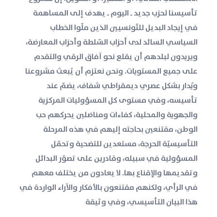
تأسيسنا لحزب جديد ــ اليوم ــ يهدف إلى المساهمة
في إيجاد البديل للتّونسيين الذين ملّوا الخطاب
السياسي السائد لدى أحزاب السّلطة وأحزاب المعارضة،
ويريدون لبلدهم أن يقلع نحو آفاق الرقي والتقدم
على جميع المستويات. ونحن نعتزم أن يُبعث مشروعنا
ويُدار بشكل عصري ديمقراطي شفاف، يضمّ عند
تأسيسه، وفي مستوى كل المسؤوليات المركزية
والجهوية والمحلية، كفاءات ومناضلين يحركهم حب
الوطن، مقتنعين بحاجته إليهم في هذه المرحلة
التأسيسيّة الحرجة، مستعدين للتضحية وتحمّل
المسؤولية في سبيله، وقادرين على تصوّر البدائل
وتقديمها والإقناع بها. لا يعادون من يختلف معهم
في الرأي، ولكنهم مقتنعون بالأفكار والآراء الواردة في
هذا البيان التأسيسي، وفي وثيقة